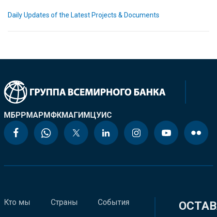
Daily Updates of the Latest Projects & Documents
МБРР
МАР
МФК
МАГИ
МЦУИС
Кто мы
Страны
События
ОСТАВ