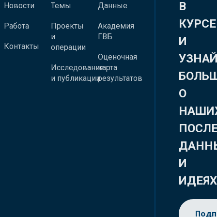
В
Новости
Темы
Данные
КУРСЕ
Работа
Проекты
Академия
и
ГВБ
И
Контакты
операции
УЗНА
Оценочная
Исследования
карта
БОЛЬ
и публикации
результатов
О
НАШИ
ПОСЛ
ДАНН
И
ИДЕЯ
Подп