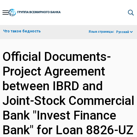
Skip
to
Main
Что такое бедность
Язык страницы:
Русский
Navigation
Official Documents-
Project Agreement
between IBRD and
Joint-Stock Commercial
Bank "Invest Finance
Bank" for Loan 8826-UZ