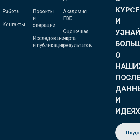
КУРСЕ
Работа
Проекты
Академия
и
ГВБ
И
Контакты
операции
УЗНА
Оценочная
Исследования
карта
БОЛЬ
и публикации
результатов
О
НАШИ
ПОСЛ
ДАНН
И
ИДЕЯ
Подп