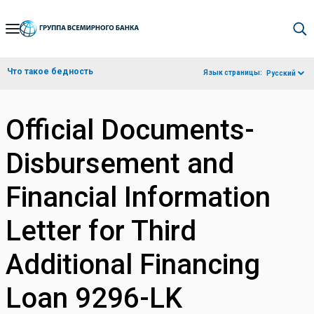
Skip
to
Main
Что такое бедность
Язык страницы:
Русский
Navigation
Official Documents-
Disbursement and
Financial Information
Letter for Third
Additional Financing
Loan 9296-LK