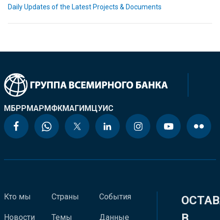
Daily Updates of the Latest Projects & Documents
МБРР
МАР
МФК
МАГИ
МЦУИС
Кто мы
Страны
События
ОСТАВ
В
Новости
Темы
Данные