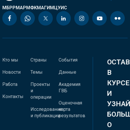
МБРР
МАР
МФК
МАГИ
МЦУИС
Кто мы
Страны
События
ОСТАВ
В
Новости
Темы
Данные
КУРСЕ
Работа
Проекты
Академия
и
ГВБ
И
Контакты
операции
УЗНА
Оценочная
Исследования
карта
БОЛЬ
и публикации
результатов
О