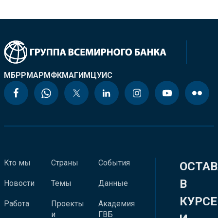
МБРР
МАР
МФК
МАГИ
МЦУИС
Кто мы
Страны
События
ОСТАВ
В
Новости
Темы
Данные
КУРСЕ
Работа
Проекты
Академия
и
ГВБ