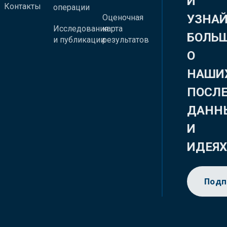
И
Контакты
операции
УЗНА
Оценочная
Исследования
карта
БОЛЬ
и публикации
результатов
О
НАШИ
ПОСЛ
ДАНН
И
ИДЕЯ
Подп