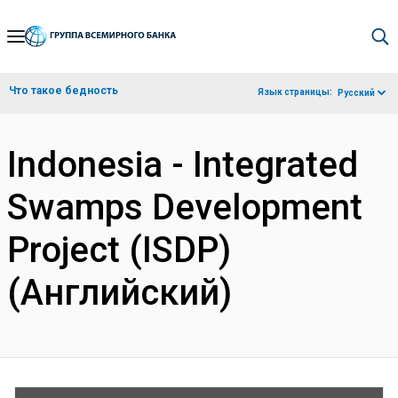
Skip
to
Main
Что такое бедность
Язык страницы:
Русский
Navigation
Indonesia - Integrated
Swamps Development
Project (ISDP)
(Английский)