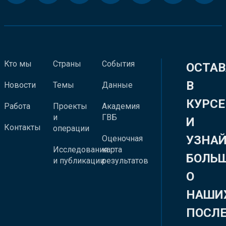
Кто мы
Страны
События
ОСТАВ
В
Новости
Темы
Данные
КУРСЕ
Работа
Проекты
Академия
и
ГВБ
И
Контакты
операции
УЗНА
Оценочная
Исследования
карта
БОЛЬ
и публикации
результатов
О
НАШИ
ПОСЛ