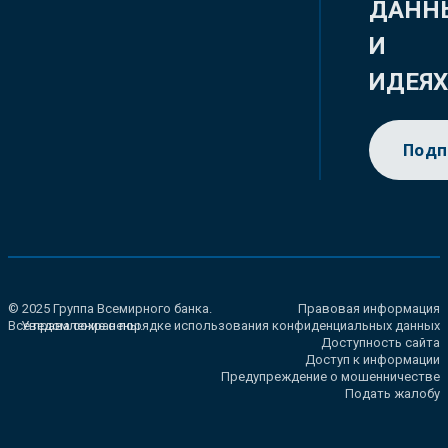
ДАНН
И
ИДЕЯ
Подп
© 2025 Группа Всемирного банка.
Правовая информация
Все права сохранены.
Уведомление о порядке использования конфиденциальных данных
Доступность сайта
Доступ к информации
Предупреждение о мошенничестве
Подать жалобу