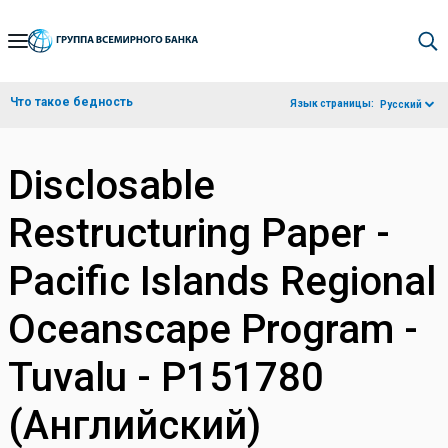
Skip
to
Main
Что такое бедность
Язык страницы:
Русский
Navigation
Disclosable
Restructuring Paper -
Pacific Islands Regional
Oceanscape Program -
Tuvalu - P151780
(Английский)