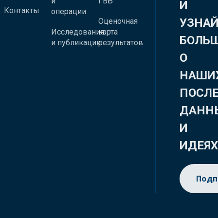
и
ГВБ
И
Контакты
операции
УЗНА
Оценочная
Исследования
карта
БОЛЬ
и публикации
результатов
О
НАШИ
ПОСЛ
ДАНН
И
ИДЕЯ
Подп