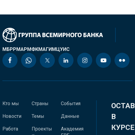
МБРР
МАР
МФК
МАГИ
МЦУИС
Кто мы
Страны
События
ОСТАВ
В
Новости
Темы
Данные
КУРСЕ
Работа
Проекты
Академия