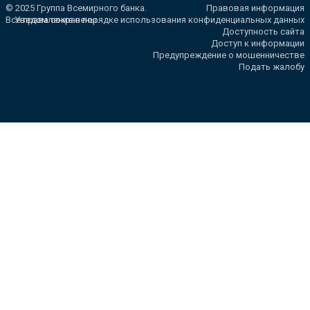
© 2025 Группа Всемирного банка.
Правовая информация
Все права сохранены.
Уведомление о порядке использования конфиденциальных данных
Доступность сайта
Доступ к информации
Предупреждение о мошенничестве
Подать жалобу