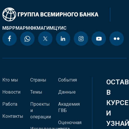
МБРР
МАР
МФК
МАГИ
МЦУИС
Кто мы
Страны
События
ОСТАВ
В
Новости
Темы
Данные
КУРСЕ
Работа
Проекты
Академия
и
ГВБ
И
Контакты
операции
УЗНА
Оценочная
Исследования
карта