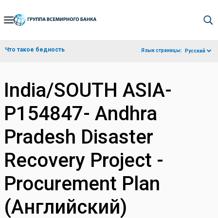
Skip
to
Main
Что такое бедность
Язык страницы:
Русский
Navigation
India/SOUTH ASIA-
P154847- Andhra
Pradesh Disaster
Recovery Project -
Procurement Plan
(Английский)