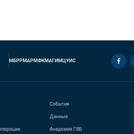
МБРР
МАР
МФК
МАГИ
МЦУИС
События
Данные
операции
Академия ГВБ