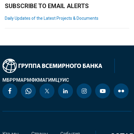
SUBSCRIBE TO EMAIL ALERTS
Daily Updates of the Latest Projects & Documents
МБРР
МАР
МФК
МАГИ
МЦУИС
Кто мы
Страны
События