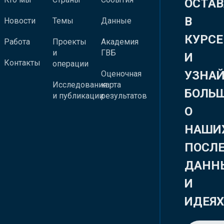
ОСТАВ
В
Новости
Темы
Данные
КУРСЕ
Работа
Проекты
Академия
и
ГВБ
И
Контакты
операции
УЗНА
Оценочная
Исследования
карта
БОЛЬ
и публикации
результатов
О
НАШИ
ПОСЛ
ДАНН
И
ИДЕЯ