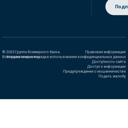
Подп
© 2025 Группа Всемирного банка.
Правовая информация
Все права сохранены.
Уведомление о порядке использования конфиденциальных данных
Доступность сайта
Доступ к информации
Предупреждение о мошенничестве
Подать жалобу