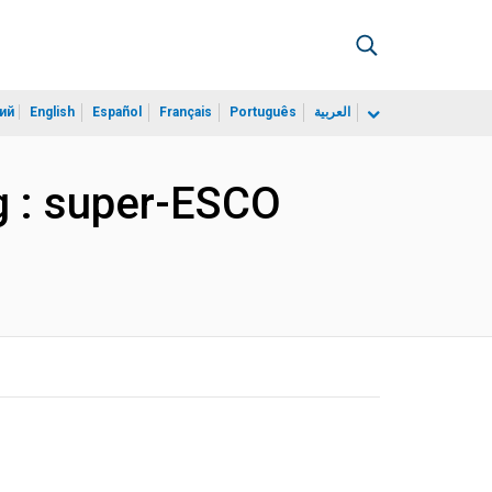
ий
English
Español
Français
Português
العربية
ng : super-ESCO