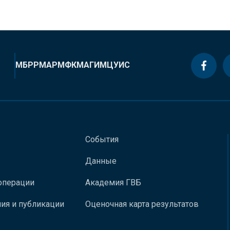
МБРР
МАР
МФК
МАГИ
МЦУИС
События
Данные
операции
Академия ГВБ
ия и публикации
Оценочная карта результатов