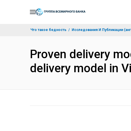
Skip
to
Main
Что такое бедность
Исследования И Публикации (анг
Navigation
Proven delivery mod
delivery model in V