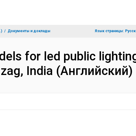
.)
Документы и доклады
Язык страницы:
Русск
els for led public lighti
izag, India (Английский)