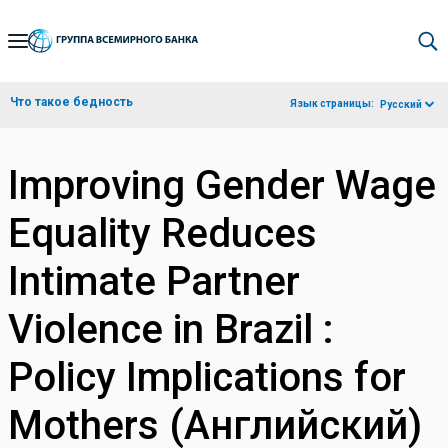
Skip
to
Main
Что такое бедность
Язык страницы:
Русский
Navigation
Improving Gender Wage
Equality Reduces
Intimate Partner
Violence in Brazil :
Policy Implications for
Mothers (Английский)