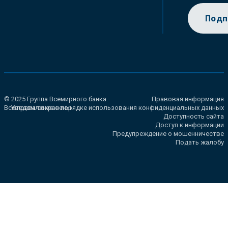
Подп
© 2025 Группа Всемирного банка.
Правовая информация
Все права сохранены.
Уведомление о порядке использования конфиденциальных данных
Доступность сайта
Доступ к информации
Предупреждение о мошенничестве
Подать жалобу