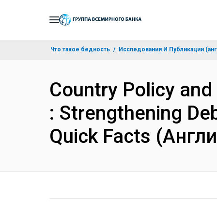
Skip
to
Main
Что такое бедность
Исследования И Публикации (анг
Navigation
Country Policy and
: Strengthening D
Quick Facts (Англ