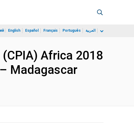
ий
English
Español
Français
Português
العربية
 (CPIA) Africa 2018
y – Madagascar