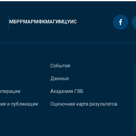
МБРР
МАР
МФК
МАГИ
МЦУИС
События
Данные
операции
Академия ГВБ
ия и публикации
Оценочная карта результатов