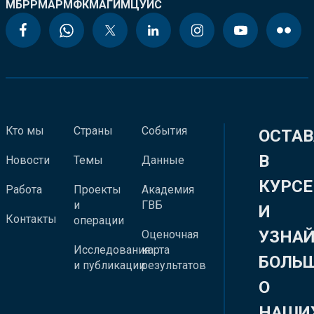
МБРР
МАР
МФК
МАГИ
МЦУИС
Кто мы
Страны
События
ОСТАВ
В
Новости
Темы
Данные
КУРСЕ
Работа
Проекты
Академия
и
ГВБ
И
Контакты
операции
УЗНА
Оценочная
Исследования
карта
БОЛЬ
и публикации
результатов
О
НАШИ