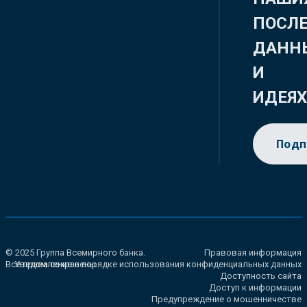
ПОСЛ
ДАНН
И
ИДЕЯ
Подп
© 2025 Группа Всемирного банка.
Правовая информация
Все права сохранены.
Уведомление о порядке использования конфиденциальных данных
Доступность сайта
Доступ к информации
Предупреждение о мошенничестве