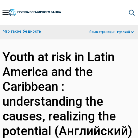
Skip
to
Main
Что такое бедность
Язык страницы:
Русский
Navigation
Youth at risk in Latin
America and the
Caribbean :
understanding the
causes, realizing the
potential (Английский)