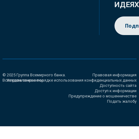
ИДЕЯ
Подп
© 2025 Группа Всемирного банка.
Правовая информация
Все права сохранены.
Уведомление о порядке использования конфиденциальных данных
Доступность сайта
Доступ к информации
Предупреждение о мошенничестве
Подать жалобу