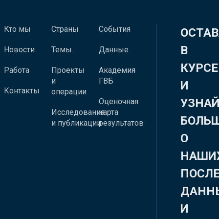
Кто мы
Страны
События
ОСТАВ
В
Новости
Темы
Данные
КУРСЕ
Работа
Проекты
Академия
и
ГВБ
И
Контакты
операции
УЗНА
Оценочная
Исследования
карта
БОЛЬ
и публикации
результатов
О
НАШИ
ПОСЛ
ДАНН
И