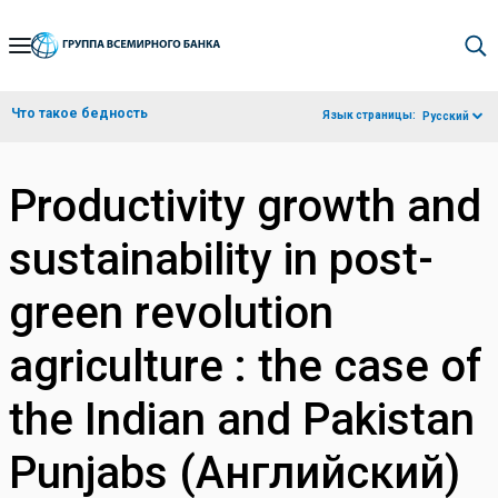
Skip
to
Main
Что такое бедность
Язык страницы:
Русский
Navigation
Productivity growth and
sustainability in post-
green revolution
agriculture : the case of
the Indian and Pakistan
Punjabs (Английский)