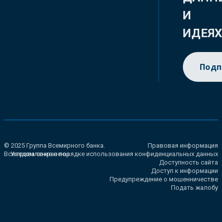
И
ИДЕЯ
Подп
© 2025 Группа Всемирного банка.
Правовая информация
Все права сохранены.
Уведомление о порядке использования конфиденциальных данных
Доступность сайта
Доступ к информации
Предупреждение о мошенничестве
Подать жалобу