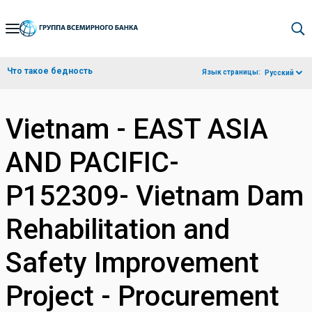
Skip
to
Main
Что такое бедность
Язык страницы:
Русский
Navigation
Vietnam - EAST ASIA
AND PACIFIC-
P152309- Vietnam Dam
Rehabilitation and
Safety Improvement
Project - Procurement