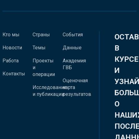
Кто мы
Страны
События
ОСТАВ
В
Новости
Темы
Данные
КУРСЕ
Работа
Проекты
Академия
и
ГВБ
И
Контакты
операции
УЗНА
Оценочная
Исследования
карта
БОЛЬ
и публикации
результатов
О
НАШИ
ПОСЛ
ДАНН