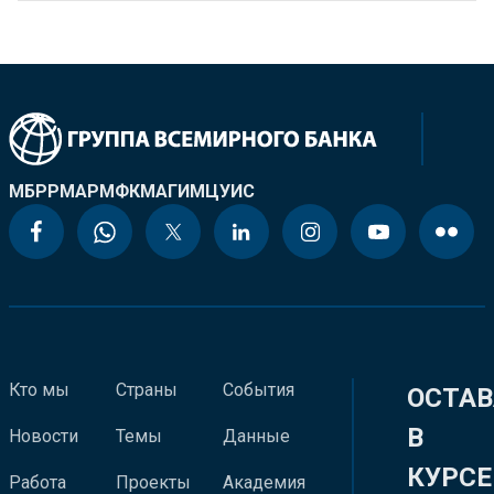
МБРР
МАР
МФК
МАГИ
МЦУИС
Кто мы
Страны
События
ОСТАВ
В
Новости
Темы
Данные
КУРСЕ
Работа
Проекты
Академия