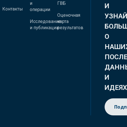
и
ГВБ
И
Контакты
операции
УЗНА
Оценочная
Исследования
карта
БОЛЬ
и публикации
результатов
О
НАШИ
ПОСЛ
ДАНН
И
ИДЕЯ
Подп