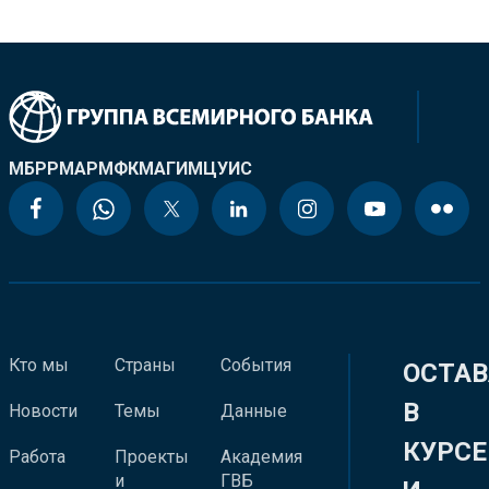
МБРР
МАР
МФК
МАГИ
МЦУИС
Кто мы
Страны
События
ОСТАВ
В
Новости
Темы
Данные
КУРСЕ
Работа
Проекты
Академия
и
ГВБ