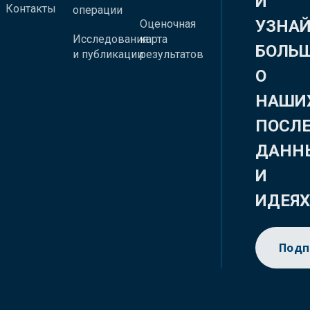
И
Контакты
операции
УЗНА
Оценочная
Исследования
карта
БОЛЬ
и публикации
результатов
О
НАШИ
ПОСЛ
ДАНН
И
ИДЕЯ
Подп