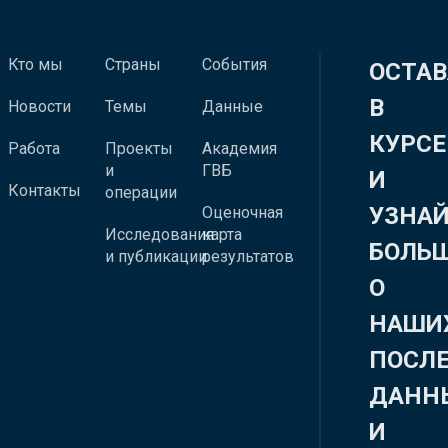
Кто мы
Страны
События
ОСТАВ
В
Новости
Темы
Данные
КУРСЕ
Работа
Проекты
Академия
и
ГВБ
И
Контакты
операции
УЗНА
Оценочная
Исследования
карта
БОЛЬ
и публикации
результатов
О
НАШИ
ПОСЛ
ДАНН
И