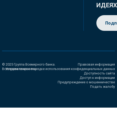
ИДЕЯ
Подп
© 2025 Группа Всемирного банка.
Правовая информация
Все права сохранены.
Уведомление о порядке использования конфиденциальных данных
Доступность сайта
Доступ к информации
Предупреждение о мошенничестве
Подать жалобу