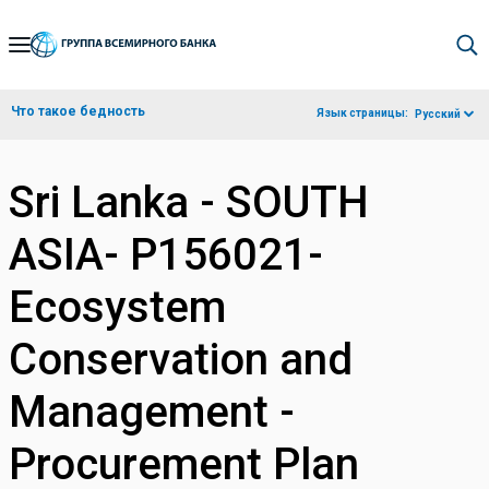
Skip
to
Main
Что такое бедность
Язык страницы:
Русский
Navigation
Sri Lanka - SOUTH
ASIA- P156021-
Ecosystem
Conservation and
Management -
Procurement Plan