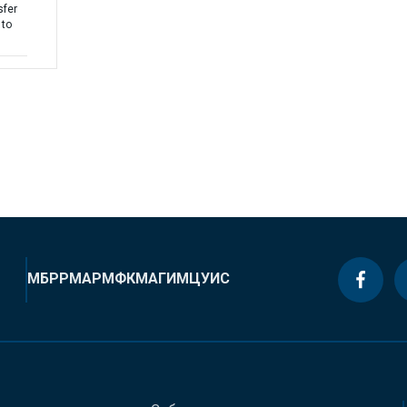
sfer
 to
МБРР
МАР
МФК
МАГИ
МЦУИС