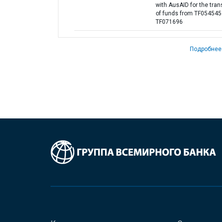
with AusAID for the tran
of funds from TF054545
TF071696
Подробнее