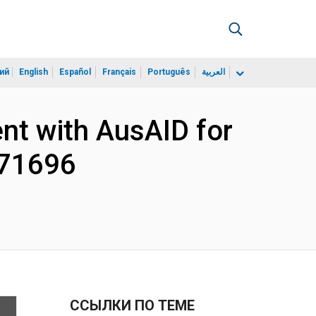
ий
English
Español
Français
Português
العربية
nt with AusAID for
071696
ССЫЛКИ ПО ТЕМЕ