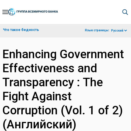
Skip
to
Main
Что такое бедность
Язык страницы:
Русский
Navigation
Enhancing Government
Effectiveness and
Transparency : The
Fight Against
Corruption (Vol. 1 of 2)
(Английский)