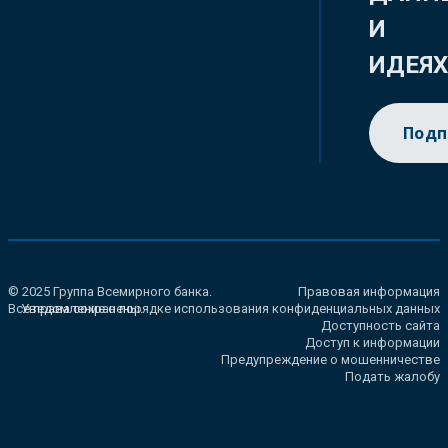
И
ИДЕЯ
Подп
© 2025 Группа Всемирного банка.
Правовая информация
Все права сохранены.
Уведомление о порядке использования конфиденциальных данных
Доступность сайта
Доступ к информации
Предупреждение о мошенничестве
Подать жалобу