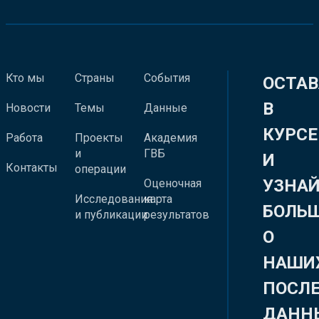
Кто мы
Страны
События
ОСТАВ
В
Новости
Темы
Данные
КУРСЕ
Работа
Проекты
Академия
и
ГВБ
И
Контакты
операции
УЗНА
Оценочная
Исследования
карта
БОЛЬ
и публикации
результатов
О
НАШИ
ПОСЛ
ДАНН