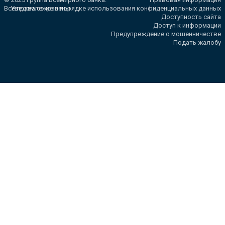
Все права сохранены.
Уведомление о порядке использования конфиденциальных данных
Доступность сайта
Доступ к информации
Предупреждение о мошенничестве
Подать жалобу