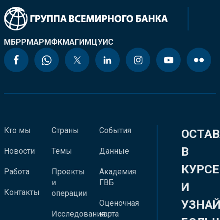
МБРР
МАР
МФК
МАГИ
МЦУИС
Кто мы
Страны
События
ОСТАВ
В
Новости
Темы
Данные
КУРСЕ
Работа
Проекты
Академия
и
ГВБ
И
Контакты
операции
УЗНА
Оценочная
Исследования
карта