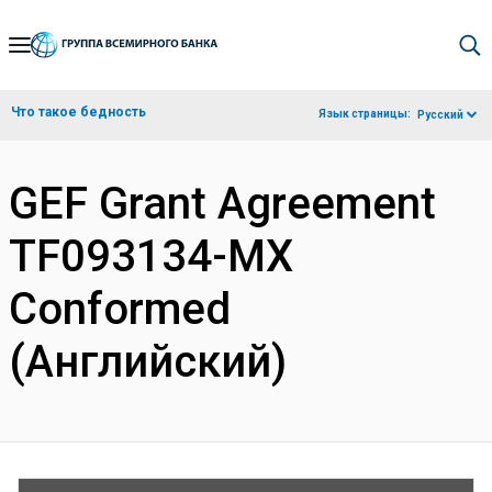
Skip
to
Main
Что такое бедность
Язык страницы:
Русский
Navigation
GEF Grant Agreement
TF093134-MX
Conformed
(Английский)