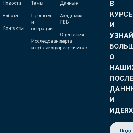
В
Новости
Темы
Данные
КУРСЕ
Работа
Проекты
Академия
и
ГВБ
И
Контакты
операции
УЗНА
Оценочная
Исследования
карта
БОЛЬ
и публикации
результатов
О
НАШИ
ПОСЛ
ДАНН
И
ИДЕЯ
Подп