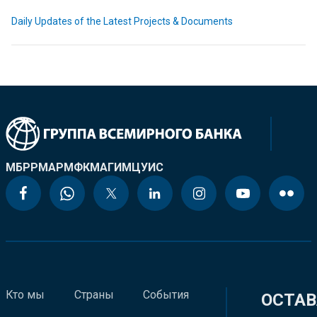
Daily Updates of the Latest Projects & Documents
МБРР
МАР
МФК
МАГИ
МЦУИС
Кто мы
Страны
События
ОСТАВ