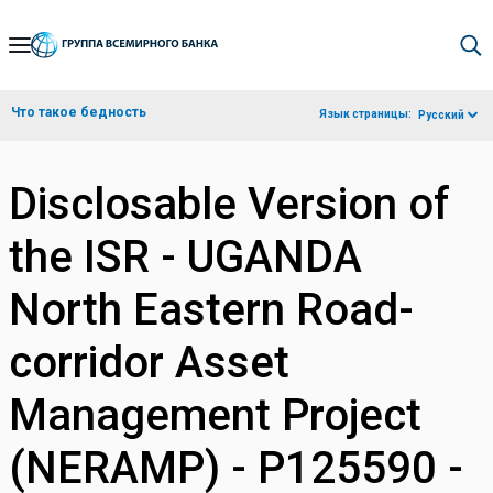
Skip
to
Main
Что такое бедность
Язык страницы:
Русский
Navigation
Disclosable Version of
the ISR - UGANDA
North Eastern Road-
corridor Asset
Management Project
(NERAMP) - P125590 -