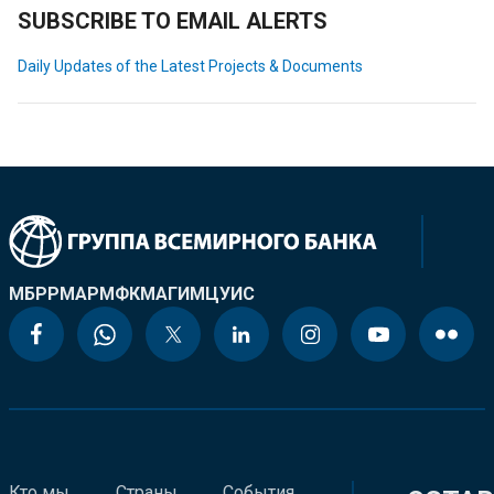
SUBSCRIBE TO EMAIL ALERTS
Daily Updates of the Latest Projects & Documents
МБРР
МАР
МФК
МАГИ
МЦУИС
Кто мы
Страны
События