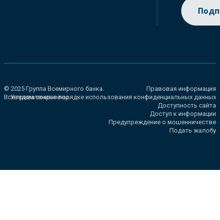
Подп
© 2025 Группа Всемирного банка.
Правовая информация
Все права сохранены.
Уведомление о порядке использования конфиденциальных данных
Доступность сайта
Доступ к информации
Предупреждение о мошенничестве
Подать жалобу