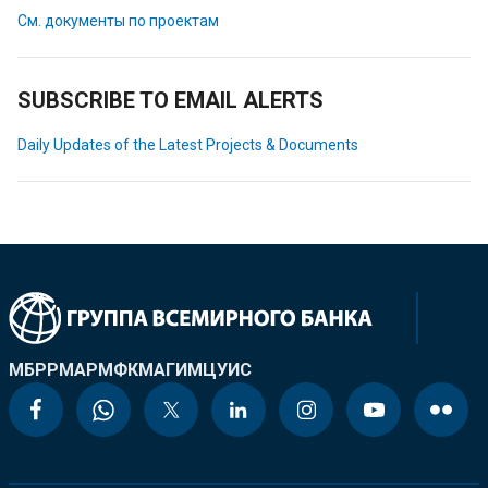
См. документы по проектам
SUBSCRIBE TO EMAIL ALERTS
Daily Updates of the Latest Projects & Documents
МБРР
МАР
МФК
МАГИ
МЦУИС