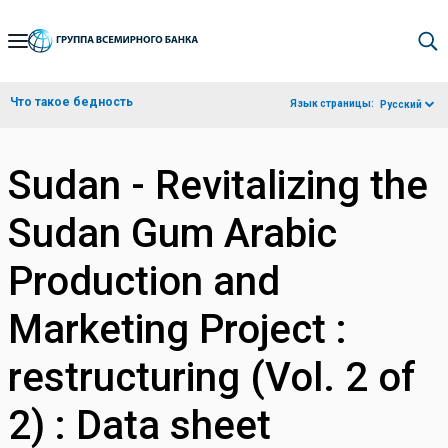
Skip
to
Main
Что такое бедность
Язык страницы:
Русский
Navigation
Sudan - Revitalizing the
Sudan Gum Arabic
Production and
Marketing Project :
restructuring (Vol. 2 of
2) : Data sheet