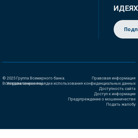
ИДЕЯ
Подп
© 2025 Группа Всемирного банка.
Правовая информация
Все права сохранены.
Уведомление о порядке использования конфиденциальных данных
Доступность сайта
Доступ к информации
Предупреждение о мошенничестве
Подать жалобу