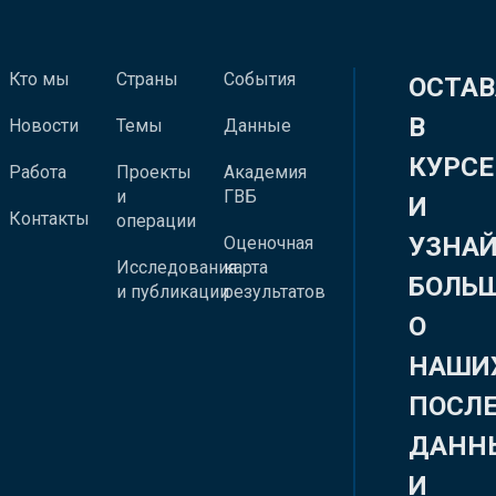
Кто мы
Страны
События
ОСТАВ
В
Новости
Темы
Данные
КУРСЕ
Работа
Проекты
Академия
и
ГВБ
И
Контакты
операции
УЗНА
Оценочная
Исследования
карта
БОЛЬ
и публикации
результатов
О
НАШИ
ПОСЛ
ДАНН
И