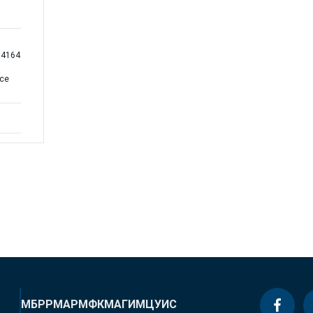
104164
nce
МБРР
МАР
МФК
МАГИ
МЦУИС