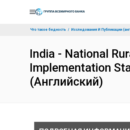
Skip
to
Main
Что такое бедность
Исследования И Публикации (анг
Navigation
India - National Ru
Implementation Sta
(Английский)