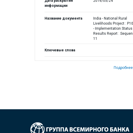
Дата раскрытия
2016/05/24
информации
Название документа
India - National Rural
Livelihoods Project : P
- Implementation Status
Results Report : Seque
11
Ключевые слова
Подробнее