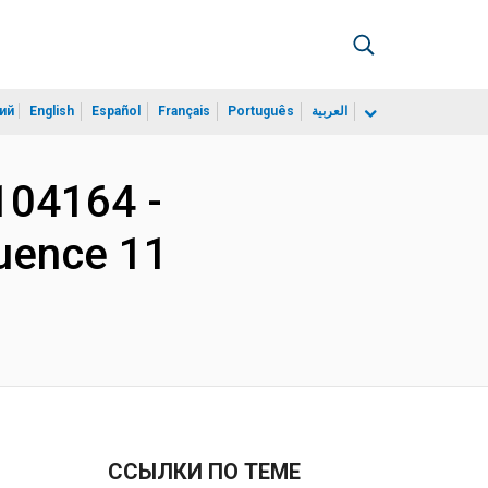
ий
English
Español
Français
Português
العربية
P104164 -
quence 11
ССЫЛКИ ПО ТЕМЕ