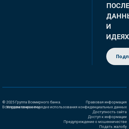
ПОСЛ
ДАНН
И
ИДЕЯ
Подп
© 2025 Группа Всемирного банка.
Правовая информация
Все права сохранены.
Уведомление о порядке использования конфиденциальных данных
Доступность сайта
Доступ к информации
Предупреждение о мошенничестве
Подать жалобу