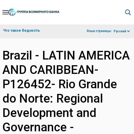
Skip
to
Main
Что такое бедность
Язык страницы:
Русский
Navigation
Brazil - LATIN AMERICA
AND CARIBBEAN-
P126452- Rio Grande
do Norte: Regional
Development and
Governance -