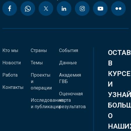
Кто мы
Страны
События
ОСТАВ
В
Новости
Темы
Данные
КУРСЕ
Работа
Проекты
Академия
и
ГВБ
И
Контакты
операции
УЗНА
Оценочная
Исследования
карта
БОЛЬ
и публикации
результатов
О
НАШИ