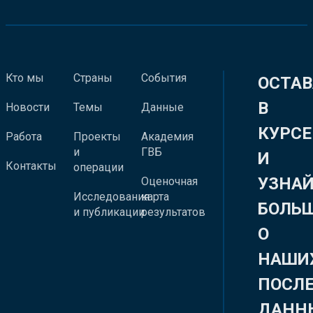
Кто мы
Страны
События
ОСТАВ
В
Новости
Темы
Данные
КУРСЕ
Работа
Проекты
Академия
и
ГВБ
И
Контакты
операции
УЗНА
Оценочная
Исследования
карта
БОЛЬ
и публикации
результатов
О
НАШИ
ПОСЛ
ДАНН