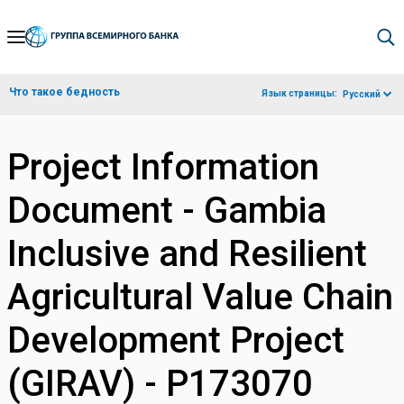
Skip
to
Main
Что такое бедность
Язык страницы:
Русский
Navigation
Project Information
Document - Gambia
Inclusive and Resilient
Agricultural Value Chain
Development Project
(GIRAV) - P173070