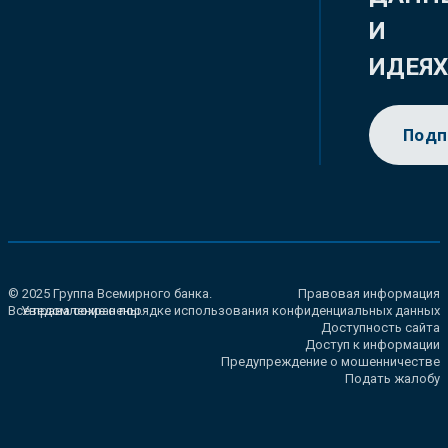
И
ИДЕЯ
Подп
© 2025 Группа Всемирного банка.
Правовая информация
Все права сохранены.
Уведомление о порядке использования конфиденциальных данных
Доступность сайта
Доступ к информации
Предупреждение о мошенничестве
Подать жалобу