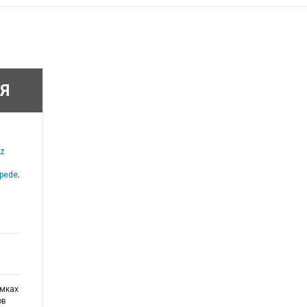
Я
tz
pede;
амках
ов