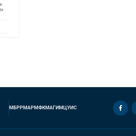
on
to
МБРР
МАР
МФК
МАГИ
МЦУИС