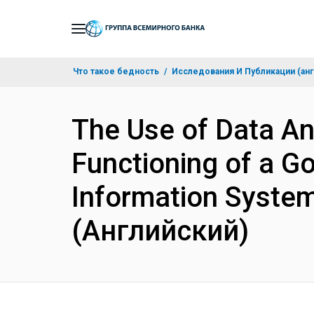
Skip
to
Main
Что такое бедность
Исследования И Публикации (анг
Navigation
The Use of Data An
Functioning of a 
Information System
(Английский)