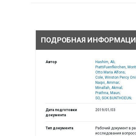
ПОДРОБНАЯ ИНФОРМАЦИ
Автор
Hashim, Ali;
PiattiFuenfkirchen, Mori
Otto Maria Alfons;
Cole, Winston Percy Oni
Naqvi, Ammar;
Minallah, Akmal;
Prathna, Maun;
SO, SOK BUNTHOEUN;
Дата подготовки
2019/01/03
документа
Тип документа
Рабочий документ в р
исследования вопрос