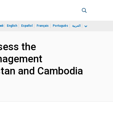
ий
English
Español
Français
Português
العربية
sess the
anagement
istan and Cambodia