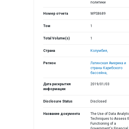
политики
Номер отчета
WPS8689
Том
1
Total Volume(s)
1
Страна
Колумбия,
Регион
Латинская Америка и
страны Карибского
бассейна,
Дата раскрытия
2019/01/03
информации
Disclosure Status
Disclosed
Название документа
The Use of Data Analyti
Techniques to Assess t
Functioning of a
Government's Financial