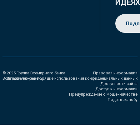
ИДЕЯ
Подп
© 2025 Группа Всемирного банка.
Правовая информация
Все права сохранены.
Уведомление о порядке использования конфиденциальных данных
Доступность сайта
Доступ к информации
Предупреждение о мошенничестве
Подать жалобу