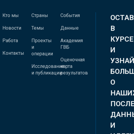
Кто мы
Страны
События
ОСТАВ
В
Новости
Темы
Данные
КУРСЕ
Работа
Проекты
Академия
и
ГВБ
И
Контакты
операции
УЗНА
Оценочная
Исследования
карта
БОЛЬ
и публикации
результатов
О
НАШИ
ПОСЛ
ДАНН
И