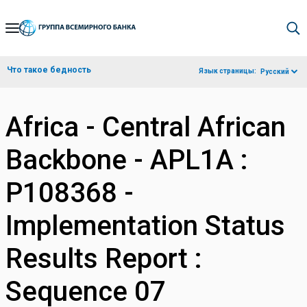
Skip
to
Main
Что такое бедность
Язык страницы:
Русский
Navigation
Africa - Central African
Backbone - APL1A :
P108368 -
Implementation Status
Results Report :
Sequence 07