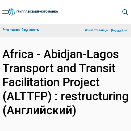
Skip
to
Main
Что такое бедность
Язык страницы:
Русский
Navigation
Africa - Abidjan-Lagos
Transport and Transit
Facilitation Project
(ALTTFP) : restructuring
(Английский)