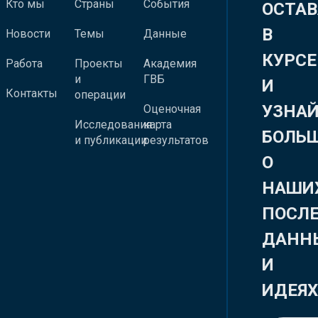
Кто мы
Страны
События
ОСТАВ
В
Новости
Темы
Данные
КУРСЕ
Работа
Проекты
Академия
и
ГВБ
И
Контакты
операции
УЗНА
Оценочная
Исследования
карта
БОЛЬ
и публикации
результатов
О
НАШИ
ПОСЛ
ДАНН
И
ИДЕЯ