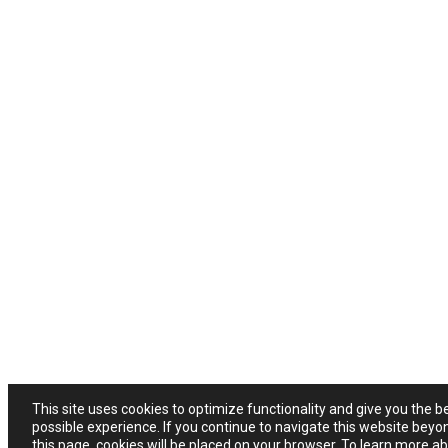
This site uses cookies to optimize functionality and give you the b
possible experience. If you continue to navigate this website beyo
this page, cookies will be placed on your browser. To learn more a