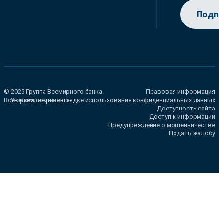
Подп
© 2025 Группа Всемирного банка.
Правовая информация
Все права сохранены.
Уведомление о порядке использования конфиденциальных данных
Доступность сайта
Доступ к информации
Предупреждение о мошенничестве
Подать жалобу