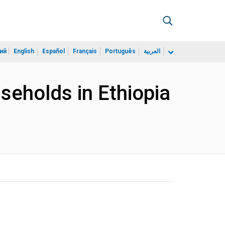
ий
English
Español
Français
Português
العربية
seholds in Ethiopia