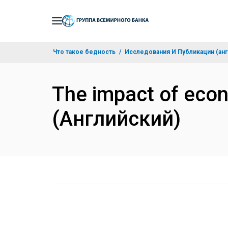
Skip
to
Main
Что такое бедность
Исследования И Публикации (анг
Navigation
The impact of econ
(Английский)