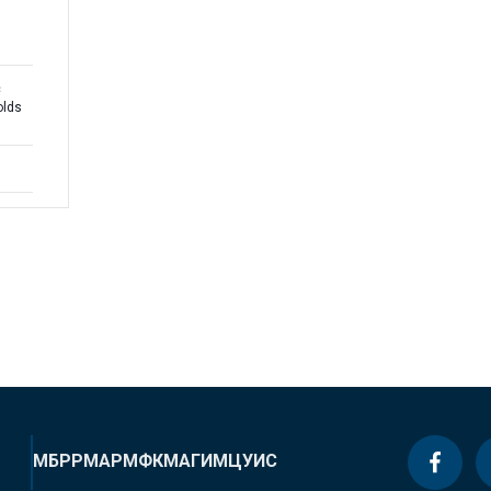
c
olds
МБРР
МАР
МФК
МАГИ
МЦУИС