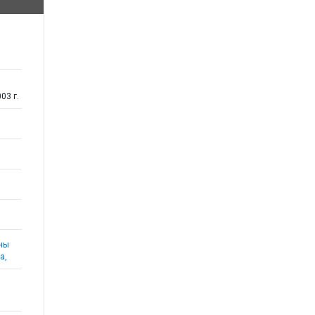
03 г.
аны
а,