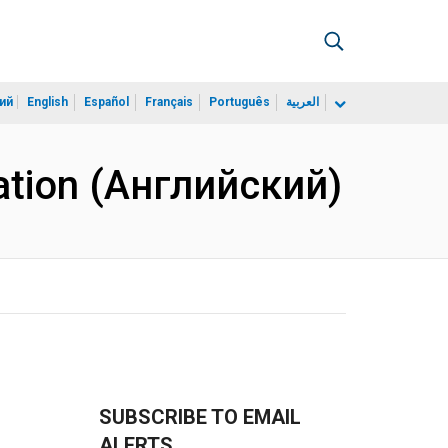
ий
English
Español
Français
Português
العربية
iation (Английский)
SUBSCRIBE TO EMAIL
ALERTS