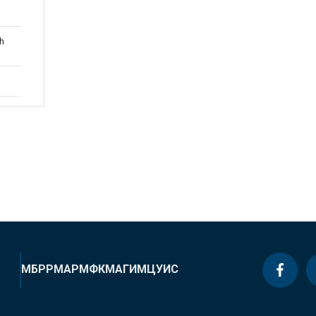
th
МБРР
МАР
МФК
МАГИ
МЦУИС