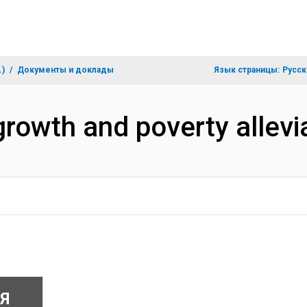
.)
Документы и доклады
Язык страницы:
Русск
growth and poverty allev
Я