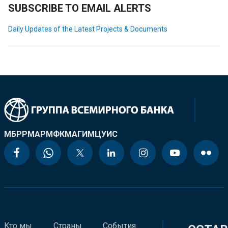
SUBSCRIBE TO EMAIL ALERTS
Daily Updates of the Latest Projects & Documents
МБРР
МАР
МФК
МАГИ
МЦУИС
Кто мы
Страны
События