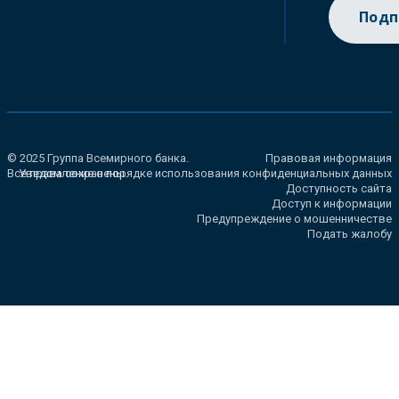
Подп
© 2025 Группа Всемирного банка.
Правовая информация
Все права сохранены.
Уведомление о порядке использования конфиденциальных данных
Доступность сайта
Доступ к информации
Предупреждение о мошенничестве
Подать жалобу