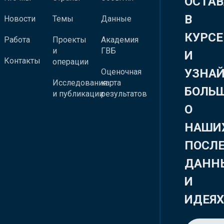
ОСТАВ
В
Новости
Темы
Данные
КУРСЕ
Работа
Проекты
Академия
и
ГВБ
И
Контакты
операции
УЗНА
Оценочная
Исследования
карта
БОЛЬ
и публикации
результатов
О
НАШИ
ПОСЛ
ДАНН
И
ИДЕЯ