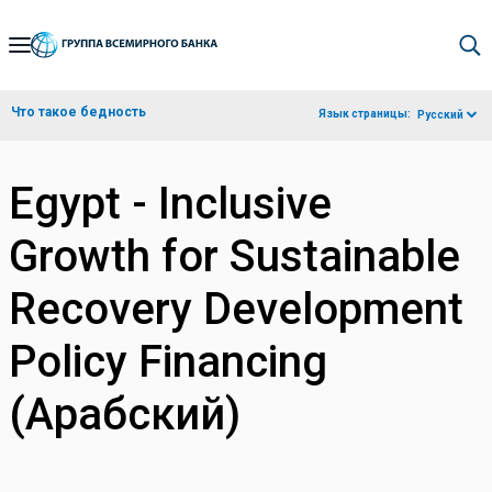
Skip
to
Main
Что такое бедность
Язык страницы:
Русский
Navigation
Egypt - Inclusive
Growth for Sustainable
Recovery Development
Policy Financing
(Арабский)