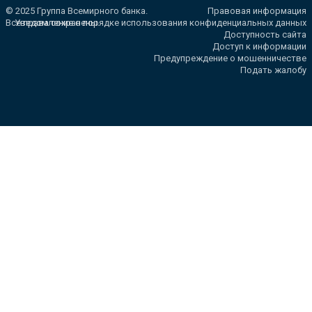
© 2025 Группа Всемирного банка.
Правовая информация
Все права сохранены.
Уведомление о порядке использования конфиденциальных данных
Доступность сайта
Доступ к информации
Предупреждение о мошенничестве
Подать жалобу