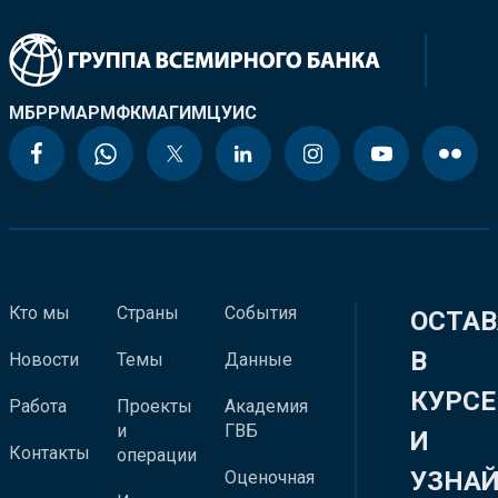
МБРР
МАР
МФК
МАГИ
МЦУИС
Кто мы
Страны
События
ОСТАВ
В
Новости
Темы
Данные
КУРСЕ
Работа
Проекты
Академия
и
ГВБ
И
Контакты
операции
УЗНА
Оценочная