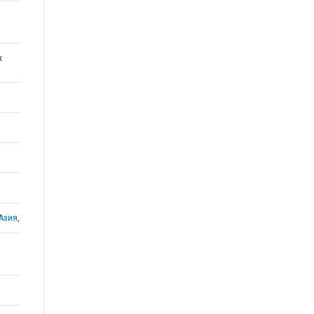
х
Азия,