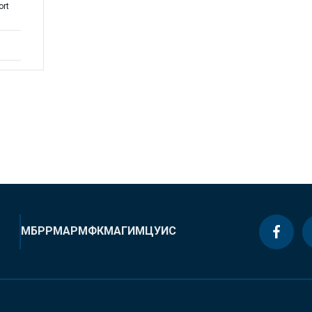
ort
МБРР
МАР
МФК
МАГИ
МЦУИС