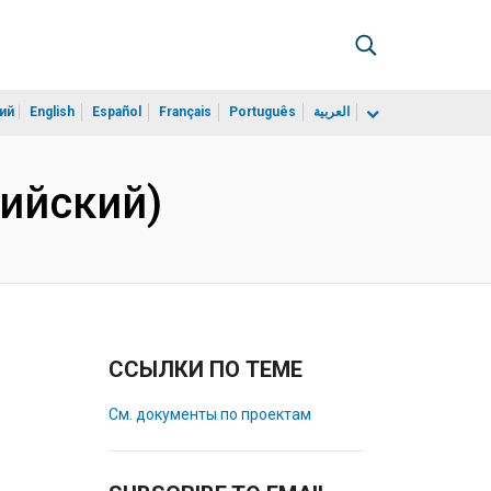
ий
English
Español
Français
Português
العربية
лийский)
ССЫЛКИ ПО ТЕМЕ
См. документы по проектам