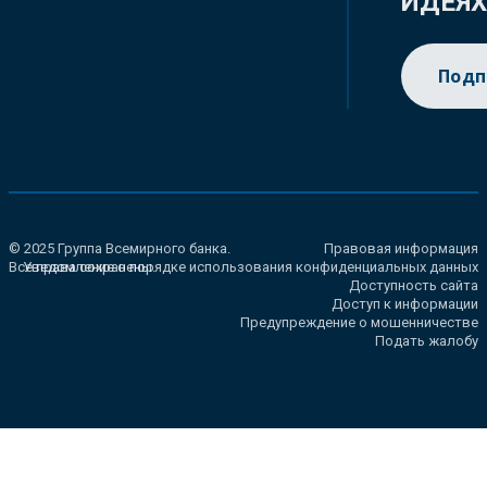
ИДЕЯ
Подп
© 2025 Группа Всемирного банка.
Правовая информация
Все права сохранены.
Уведомление о порядке использования конфиденциальных данных
Доступность сайта
Доступ к информации
Предупреждение о мошенничестве
Подать жалобу