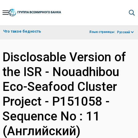
Skip
to
Main
Что такое бедность
Язык страницы:
Русский
Navigation
Disclosable Version of
the ISR - Nouadhibou
Eco-Seafood Cluster
Project - P151058 -
Sequence No : 11
(Английский)