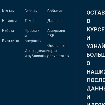
Кто мы
Страны
События
ОСТАВ
В
Новости
Темы
Данные
КУРСЕ
Работа
Проекты
Академия
и
ГВБ
И
Контакты
операции
УЗНА
Оценочная
Исследования
карта
БОЛЬ
и публикации
результатов
О
НАШИ
ПОСЛ
ДАНН
И