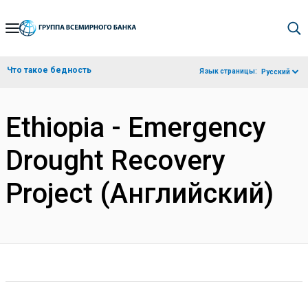
Skip
to
Main
Что такое бедность
Язык страницы:
Русский
Navigation
Ethiopia - Emergency
Drought Recovery
Project (Английский)