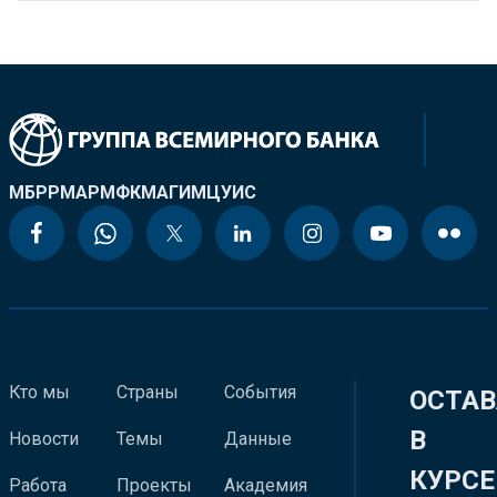
МБРР
МАР
МФК
МАГИ
МЦУИС
Кто мы
Страны
События
ОСТАВ
В
Новости
Темы
Данные
КУРСЕ
Работа
Проекты
Академия