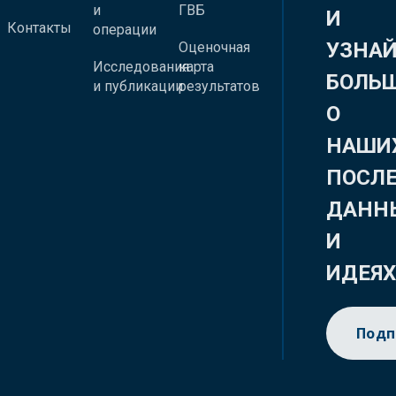
и
ГВБ
И
Контакты
операции
УЗНА
Оценочная
Исследования
карта
БОЛЬ
и публикации
результатов
О
НАШИ
ПОСЛ
ДАНН
И
ИДЕЯ
Подп