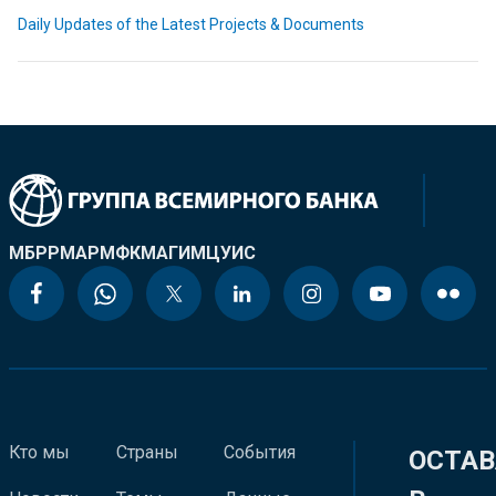
Daily Updates of the Latest Projects & Documents
МБРР
МАР
МФК
МАГИ
МЦУИС
Кто мы
Страны
События
ОСТАВ