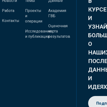
В
Новости
Темы
Данные
КУРСЕ
Работа
Проекты
Академия
и
ГВБ
И
Контакты
операции
УЗНА
Оценочная
Исследования
карта
БОЛЬ
и публикации
результатов
О
НАШИ
ПОСЛ
ДАНН
И
ИДЕЯ
Подп