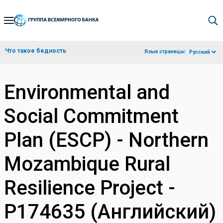
Skip
to
Main
Что такое бедность
Язык страницы:
Русский
Navigation
Environmental and
Social Commitment
Plan (ESCP) - Northern
Mozambique Rural
Resilience Project -
P174635 (Английский)