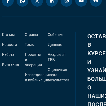
Кто мы
Страны
События
ОСТАВ
В
Новости
Темы
Данные
КУРСЕ
Работа
Проекты
Академия
и
ГВБ
И
Контакты
операции
УЗНА
Оценочная
Исследования
карта
БОЛЬ
и публикации
результатов
О
НАШИ
ПОСЛ