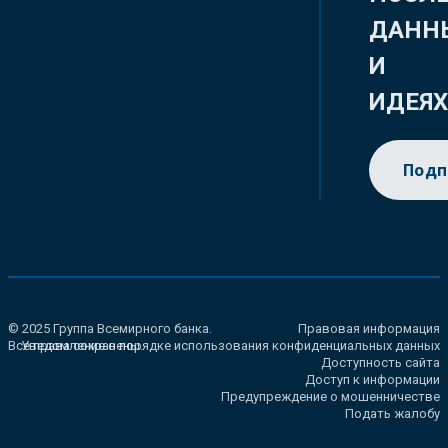
ДАНН
И
ИДЕЯ
Подп
© 2025 Группа Всемирного банка.
Правовая информация
Все права сохранены.
Уведомление о порядке использования конфиденциальных данных
Доступность сайта
Доступ к информации
Предупреждение о мошенничестве
Подать жалобу