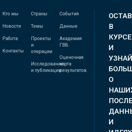
Кто мы
Страны
События
ОСТАВ
В
Новости
Темы
Данные
КУРСЕ
Работа
Проекты
Академия
и
ГВБ
И
Контакты
операции
УЗНА
Оценочная
Исследования
карта
БОЛЬ
и публикации
результатов
О
НАШИ
ПОСЛ
ДАНН
И