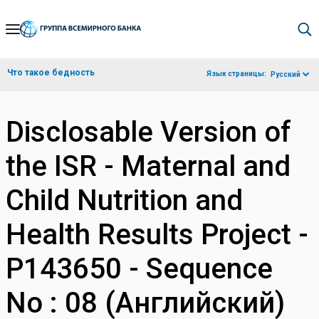
Skip
to
Main
Что такое бедность
Язык страницы:
Русский
Navigation
Disclosable Version of
the ISR - Maternal and
Child Nutrition and
Health Results Project -
P143650 - Sequence
No : 08 (Английский)