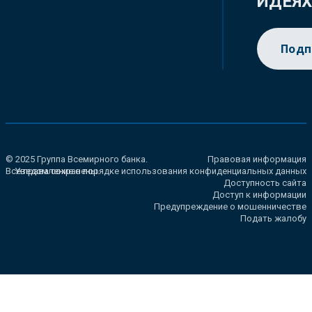
ИДЕЯ
Подп
© 2025 Группа Всемирного банка.
Правовая информация
Все права сохранены.
Уведомление о порядке использования конфиденциальных данных
Доступность сайта
Доступ к информации
Предупреждение о мошенничестве
Подать жалобу