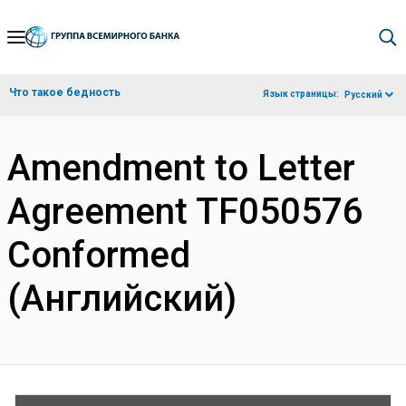
Skip
to
Main
Что такое бедность
Язык страницы:
Русский
Navigation
Amendment to Letter
Agreement TF050576
Conformed
(Английский)