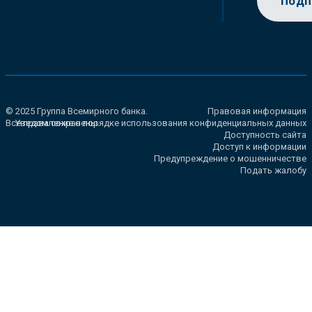
Подп
© 2025 Группа Всемирного банка.
Правовая информация
Все права сохранены.
Уведомление о порядке использования конфиденциальных данных
Доступность сайта
Доступ к информации
Предупреждение о мошенничестве
Подать жалобу