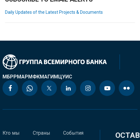
Daily Updates of the Latest Projects & Documents
МБРР
МАР
МФК
МАГИ
МЦУИС
Кто мы
Страны
События
ОСТАВ