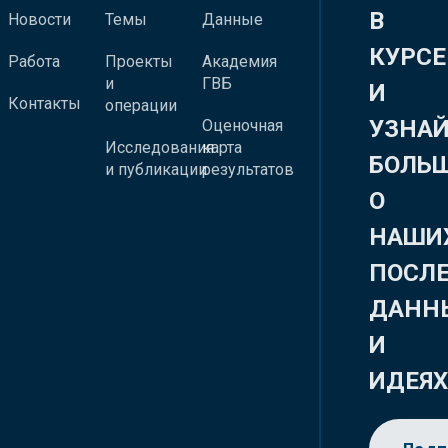
В
Новости
Темы
Данные
КУРСЕ
Работа
Проекты
Академия
и
ГВБ
И
Контакты
операции
УЗНА
Оценочная
Исследования
карта
БОЛЬ
и публикации
результатов
О
НАШИ
ПОСЛ
ДАНН
И
ИДЕЯ