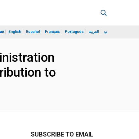
ий
English
Español
Français
Português
العربية
nistration
ibution to
SUBSCRIBE TO EMAIL