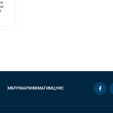
ent
tal
3
МБРР
МАР
МФК
МАГИ
МЦУИС