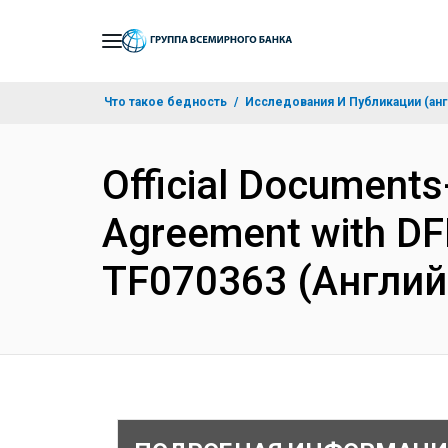
Skip
to
Main
Что такое бедность
Исследования И Публикации (анг
Navigation
Official Documents
Agreement with DFI
TF070363 (Англий