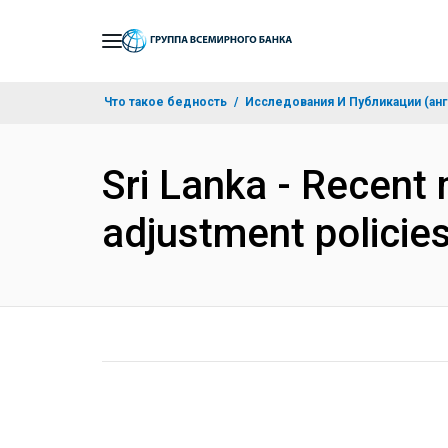
Skip
to
Main
Что такое бедность
Исследования И Публикации (анг
Navigation
Sri Lanka - Recen
adjustment policie