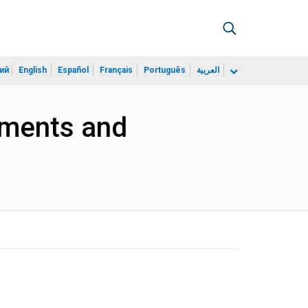
ий
English
Español
Français
Português
العربية
pments and