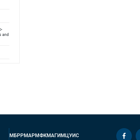
o-
s and
МБРР
МАР
МФК
МАГИ
МЦУИС