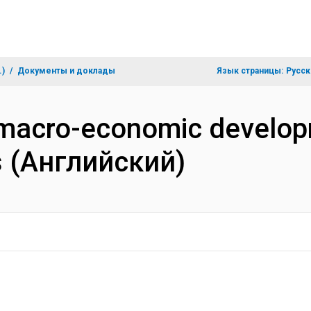
.)
Документы и доклады
Язык страницы:
Русск
t macro-economic develo
s (Английский)