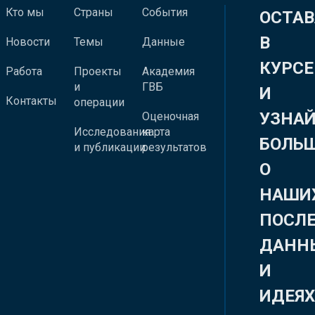
Кто мы
Страны
События
ОСТАВ
В
Новости
Темы
Данные
КУРСЕ
Работа
Проекты
Академия
и
ГВБ
И
Контакты
операции
УЗНА
Оценочная
Исследования
карта
БОЛЬ
и публикации
результатов
О
НАШИ
ПОСЛ
ДАНН
И
ИДЕЯ