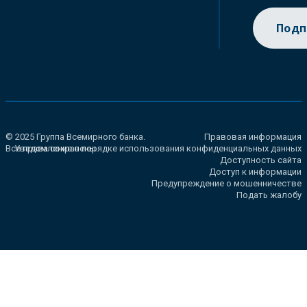
Подп
© 2025 Группа Всемирного банка.
Правовая информация
Все права сохранены.
Уведомление о порядке использования конфиденциальных данных
Доступность сайта
Доступ к информации
Предупреждение о мошенничестве
Подать жалобу