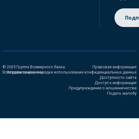
Подп
© 2025 Группа Всемирного банка.
Правовая информация
Все права сохранены.
Уведомление о порядке использования конфиденциальных данных
Доступность сайта
Доступ к информации
Предупреждение о мошенничестве
Подать жалобу