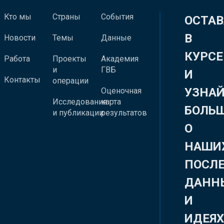
Кто мы
Страны
События
ОСТАВ
В
Новости
Темы
Данные
КУРСЕ
Работа
Проекты
Академия
и
ГВБ
И
Контакты
операции
УЗНА
Оценочная
Исследования
карта
БОЛЬ
и публикации
результатов
О
НАШИ
ПОСЛ
ДАНН
И
ИДЕЯ