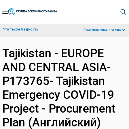
Skip
to
Main
Что такое бедность
Язык страницы:
Русский
Navigation
Tajikistan - EUROPE
AND CENTRAL ASIA-
P173765- Tajikistan
Emergency COVID-19
Project - Procurement
Plan (Английский)