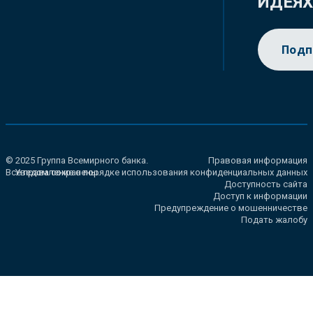
ИДЕЯ
Подп
© 2025 Группа Всемирного банка.
Правовая информация
Все права сохранены.
Уведомление о порядке использования конфиденциальных данных
Доступность сайта
Доступ к информации
Предупреждение о мошенничестве
Подать жалобу