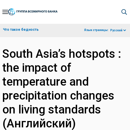
Skip
to
Main
Что такое бедность
Язык страницы:
Русский
Navigation
South Asia’s hotspots :
the impact of
temperature and
precipitation changes
on living standards
(Английский)