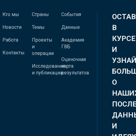
Кто мы
Страны
События
ОСТАВ
В
Новости
Темы
Данные
КУРСЕ
Работа
Проекты
Академия
и
ГВБ
И
Контакты
операции
УЗНА
Оценочная
Исследования
карта
БОЛЬ
и публикации
результатов
О
НАШИ
ПОСЛ
ДАНН
И