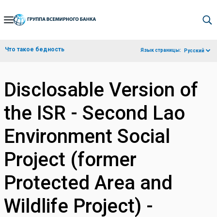
Skip
to
Main
Что такое бедность
Язык страницы:
Русский
Navigation
Disclosable Version of
the ISR - Second Lao
Environment Social
Project (former
Protected Area and
Wildlife Project) -