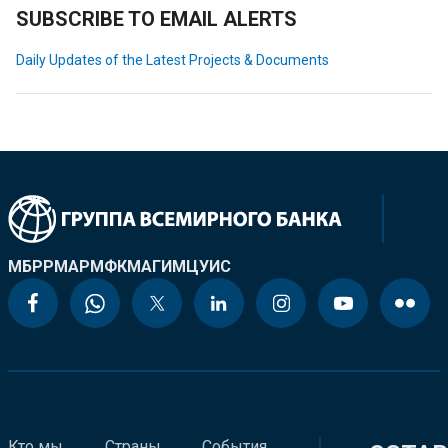
SUBSCRIBE TO EMAIL ALERTS
Daily Updates of the Latest Projects & Documents
МБРР
МАР
МФК
МАГИ
МЦУИС
Кто мы
Страны
События