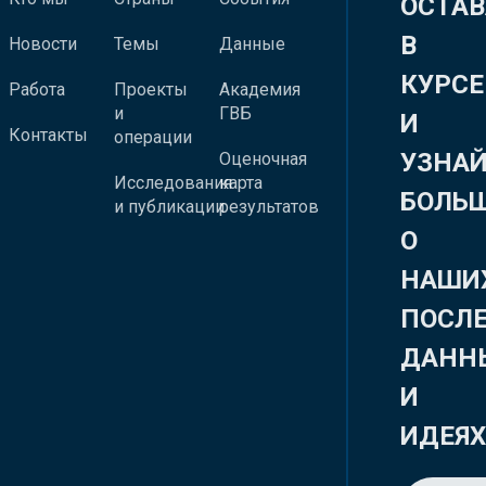
ОСТАВ
В
Новости
Темы
Данные
КУРСЕ
Работа
Проекты
Академия
и
ГВБ
И
Контакты
операции
УЗНА
Оценочная
Исследования
карта
БОЛЬ
и публикации
результатов
О
НАШИ
ПОСЛ
ДАНН
И
ИДЕЯ