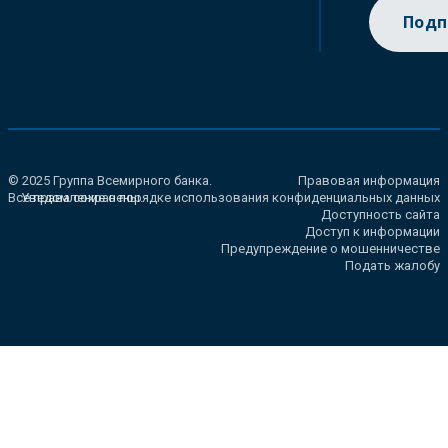
Подп
© 2025 Группа Всемирного банка.
Правовая информация
Все права сохранены.
Уведомление о порядке использования конфиденциальных данных
Доступность сайта
Доступ к информации
Предупреждение о мошенничестве
Подать жалобу