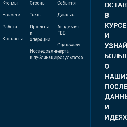
Кто мы
Страны
События
ОСТАВ
В
Новости
Темы
Данные
КУРСЕ
Работа
Проекты
Академия
и
ГВБ
И
Контакты
операции
УЗНА
Оценочная
Исследования
карта
БОЛЬ
и публикации
результатов
О
НАШИ
ПОСЛ
ДАНН
И
ИДЕЯ