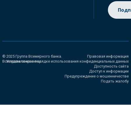
Подп
© 2025 Группа Всемирного банка.
Правовая информация
Все права сохранены.
Уведомление о порядке использования конфиденциальных данных
Доступность сайта
Доступ к информации
Предупреждение о мошенничестве
Подать жалобу