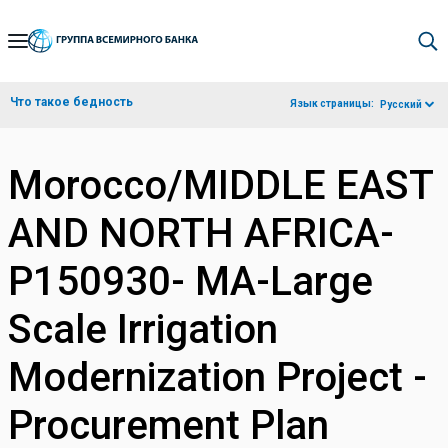
Skip
to
Main
Что такое бедность
Язык страницы:
Русский
Navigation
Morocco/MIDDLE EAST
AND NORTH AFRICA-
P150930- MA-Large
Scale Irrigation
Modernization Project -
Procurement Plan