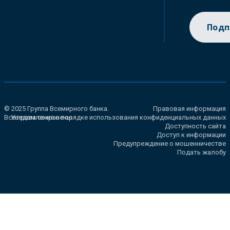
Подп
© 2025 Группа Всемирного банка.
Правовая информация
Все права сохранены.
Уведомление о порядке использования конфиденциальных данных
Доступность сайта
Доступ к информации
Предупреждение о мошенничестве
Подать жалобу