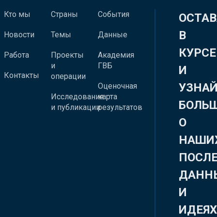
Кто мы
Страны
События
ОСТАВ
В
Новости
Темы
Данные
КУРСЕ
Работа
Проекты
Академия
и
ГВБ
И
Контакты
операции
УЗНА
Оценочная
Исследования
карта
БОЛЬ
и публикации
результатов
О
НАШИ
ПОСЛ
ДАНН
И
ИДЕЯ