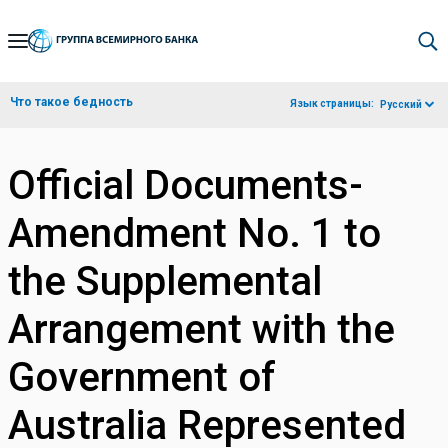
Skip
to
Main
Что такое бедность
Язык страницы:
Русский
Navigation
Official Documents-
Amendment No. 1 to
the Supplemental
Arrangement with the
Government of
Australia Represented