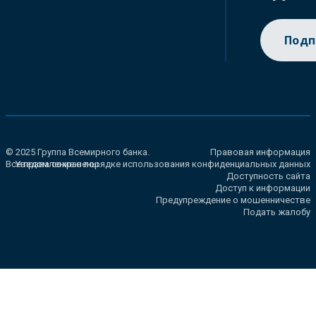
Подп
© 2025 Группа Всемирного банка.
Правовая информация
Все права сохранены.
Уведомление о порядке использования конфиденциальных данных
Доступность сайта
Доступ к информации
Предупреждение о мошенничестве
Подать жалобу