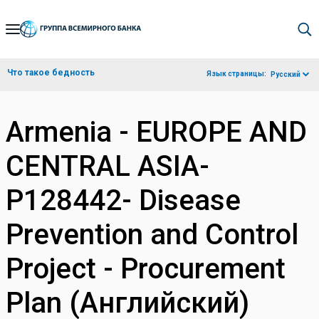
Skip
to
Main
Что такое бедность
Язык страницы:
Русский
Navigation
Armenia - EUROPE AND
CENTRAL ASIA-
P128442- Disease
Prevention and Control
Project - Procurement
Plan (Английский)