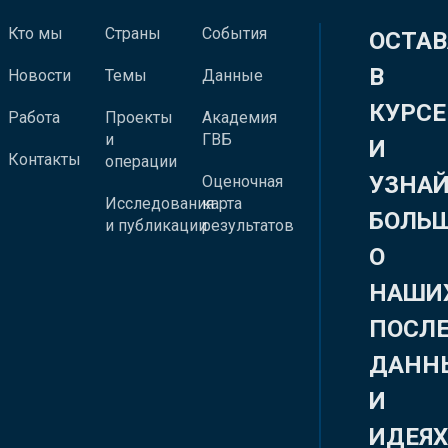
Кто мы
Страны
События
ОСТАВ
В
Новости
Темы
Данные
КУРСЕ
Работа
Проекты
Академия
и
ГВБ
И
Контакты
операции
УЗНА
Оценочная
Исследования
карта
БОЛЬ
и публикации
результатов
О
НАШИ
ПОСЛ
ДАНН
И
ИДЕЯ